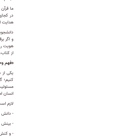
1404/11/29
ما قرآن 
«از فهم وحی تا ساخت جامعه» (آینده،
در کجای 
مسئولیت و فرصت‌های دانشجوی علوم
هدایت ا
قرآن و حدیث)
1404/10/03
دانشجویا
و اگر بر
برگزاری کلاس‌های مقدماتی صرف و نحو
هویت رو
عربی در دانشکده علوم قرآنی تهران
از کتاب،
1404/09/28
«فهم وحی
آغاز ثبت‌نام مهد کودک قرآنی
یکی از 
کنیم؛ گو
1404/09/28
مسئولیت
کارگاه آموزشی نکات مهم برای جلسه دفاع
انسان ا
از پایان‌نامه ارشد و دکتری برگزار می شود
لازم اس
1404/09/28
- دانش ق
برگزاری مراسم سوگواری شهادت حضرت
- بینش ق
زهرا سلام الله علیها
1404/08/28
- و کنش