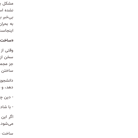
جایگاه عقل در سیره حضرت زینب سلام
مشکل بس
الله علیها
نشده ا
بی‌خبر 
1404/08/05
به بحران
کارگاه سواد سلامت روان در بحران و بلایا
اینجاست
در دانشکده برگزار می گردد.
«ساخت ج
1404/07/21
وقتی از
اطلاعیه دروس پیش نیاز
سخن از 
جز مجموع
1404/07/15
ساختن 
اطلاعیه ارائه درس «آمادگی در برابر
دانشجوی
حوادث و سوانح» برای ورودی‌های ۱۴۰۳
دهد، و ب
1404/07/15
- دین چه
راهنمای ثبت نام مقطع کارشناسی ارشد
- با شادی
1405-1404
اگر این 
1404/07/15
می‌شود
.
نقش معنویت در افزایش نشاط اجتماعی
ساخت جا
با تکیه بر آیات و روایات در دانشکده علوم