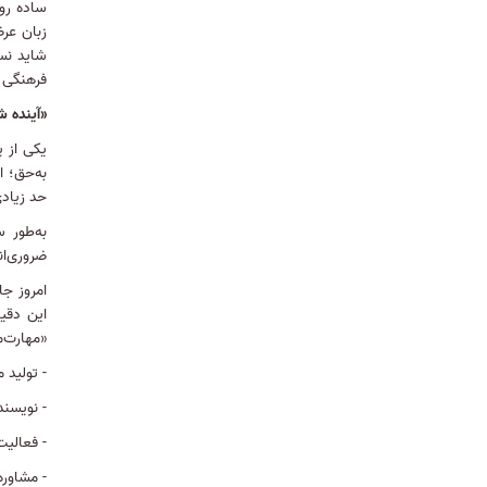
ساده روز
قرآنی تهران برگزار می‌گردد
1404/06/13
زبان عر
شاید نس
اطلاعیه برگزاری آزمون اختصاصی مقطع
فرهنگی و
کارشناسی ارشد ویژه طلاب
1404/06/13
«آینده ش
رزرو غذا در ایام امتحانات صرفا مختص
یکی از 
دانشجویان خوابگاهی
به‌حق؛ ا
حد زیادی
1404/06/05
به‌طور 
ضروری‌ان
امروز جا
این دقی
«مهارت‌
- تولید 
- نویسند
- فعالیت
- مشاوره