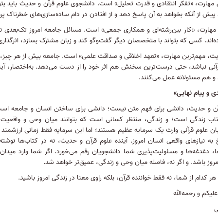
 مهارت، «تفکر انتقادی و قدرت تحلیل» است
.
دانشجوی علوم قرآن و حدیث باید بتو
 پیش از آنکه بخواهد به آن پاسخ دهد و از افتادن در دام ساده‌سازی‌های خطرناک پر
مهارت، «کار بین‌رشته‌ای و همکاری جمعی» است
.
مسائل جامعه امروز تک‌بعدی نی
‌اند
.
کسی که بتواند با متخصصان دیگر گفت‌وگو کند و زبان مشترک بسازد، اثرگذار
ایت، مهم‌ترین مهارت، «تعهد اخلاقی و صداقت علمی» است
.
جامعه بیش از هر چیز، به
رآنی نباشد، حتی درست‌ترین سخنش هم اثر خود را از دست می‌دهد
.
به‌اختصار، آ
 و هم مسئولانه عمل می‌کنند
.
ی و پیام نهایی»
آن و حدیث، دانشی برای فهم متن نیست؛ دانشی برای ساختن انسان و جامعه اس
تاب زندگی است؛ و زندگی، منتظر کسانی است که بتوانند میان وحی و واقعیت، م
ان علوم قرآنی وارث یک سرمایه عظیم هستند؛ اما این سرمایه فقط زمانی ارزشمند 
به نیازهای واقعی انسان امروز
.
آینده علوم قرآن و حدیث، نه در کتاب‌ها نوشته 
ها، دغدغه‌ها و مسئولیت‌پذیری شما دانشجویان رقم می‌خورد
.
اگر شما وارد میدان 
روز باشد
.
و اگر نه، فاصله میان وحی و زندگی، عمیق‌تر خواهد شد
.
 هر کدام از شما، نه فقط خواننده قرآن، بلکه راوی معنا در زندگی امروز باشید
.
علیکم و رحمه‌الله
ی