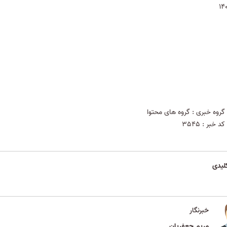
گروه خبری :
گروه های محتوا
کد خبر :
3545
لیدی
خبرنگار
مریم جعفریان