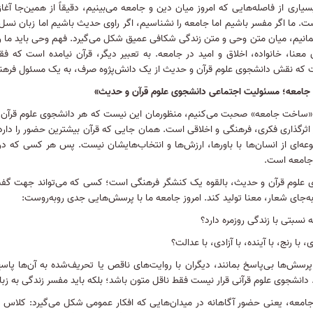
یاری از فاصله‌هایی که امروز میان دین و جامعه می‌بینیم، دقیقاً از همین‌جا 
ست
.
ما اگر مفسر باشیم اما جامعه را نشناسیم، اگر راوی حدیث باشیم اما زبان نسل ا
بمانیم، میان متن وحی و متن زندگی شکافی عمیق شکل می‌گیرد
.
فهم وحی باید ما ر
 معنا، خانواده، اخلاق و امید در جامعه
.
به تعبیر دیگر، قرآن نیامده است که ف
 که نقش دانشجوی علوم قرآن و حدیث از یک دانش‌پژوه صرف، به یک مسئول فرهن
امعه؛ مسئولیت اجتماعی دانشجوی علوم قرآن و حدیث»
 «ساخت جامعه» صحبت می‌کنیم، منظورمان این نیست که هر دانشجوی علوم قرآن و
اثرگذاری فکری، فرهنگی و اخلاقی است. همان جایی که قرآن بیشترین حضور را دارد
ه‌ای از انسان‌ها با باورها، ارزش‌ها و انتخاب‌هایشان نیست
.
پس هر کسی که در شک
جامعه است
.
 علوم قرآن و حدیث، بالقوه یک کنشگر فرهنگی است؛ کسی که می‌تواند جهت گفت‌و
ه‌جای شعار، معنا تولید کند
.
امروز جامعه ما با پرسش‌هایی جدی روبه‌روست
:
 نسبتی با زندگی روزمره دارد؟
، با رنج، با آینده، با آزادی، با عدالت؟
پرسش‌ها بی‌پاسخ بمانند، دیگران با روایت‌های ناقص یا تحریف‌شده به آن‌ها پاس
دانشجوی علوم قرآنی قرار نیست فقط ناقل متون باشد؛ بلکه باید مفسر زندگی به زبا
معه، یعنی حضور آگاهانه در میدان‌هایی که افکار عمومی شکل می‌گیرد
:
کلاس در