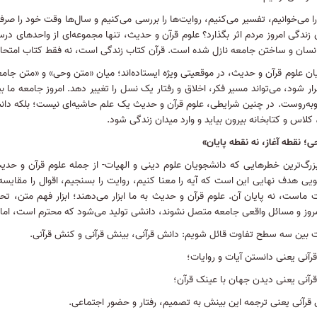
را می‌خوانیم، تفسیر می‌کنیم، روایت‌ها را بررسی می‌کنیم و سال‌ها وقت خود را 
زندگی امروز مردم اثر بگذارد؟ علوم قرآن و حدیث، تنها مجموعه‌ای از واحدهای در
نسان و ساختن جامعه نازل شده است
.
قرآن کتاب زندگی است، نه فقط کتاب امتحا
ن علوم قرآن و حدیث، در موقعیتی ویژه ایستاده‌اند؛ میان «متن وحی» و «متن جامعه
قرار شود، می‌تواند مسیر فکر، اخلاق و رفتار یک نسل را تغییر دهد
.
امروز جامعه ما ب
به‌روست
.
در چنین شرایطی، علوم قرآن و حدیث یک علم حاشیه‌ای نیست؛ بلکه دانشی ا
 کلاس و کتابخانه بیرون بیاید و وارد میدان زندگی شود
.
؛ نقطه آغاز، نه نقطه پایان»
بزرگ‌ترین خطرهایی که دانشجویان علوم دینی و الهیات- از جمله علوم قرآن و حدی
یی هدف نهایی این است که آیه را معنا کنیم، روایت را بسنجیم، اقوال را مقایسه
 ماست، نه پایان آن
.
علوم قرآن و حدیث به ما ابزار می‌دهند؛ ابزار فهم متن، 
مروز و مسائل واقعی جامعه متصل نشوند، دانشی تولید می‌شود که محترم است، اما
ت بین سه سطح تفاوت قائل شویم
:
دانش قرآنی، بینش قرآنی و کنش قرآنی
.
رآنی یعنی دانستن آیات و روایات؛
رآنی یعنی دیدن جهان با عینک قرآن؛
 قرآنی یعنی ترجمه این بینش به تصمیم، رفتار و حضور اجتماعی
.