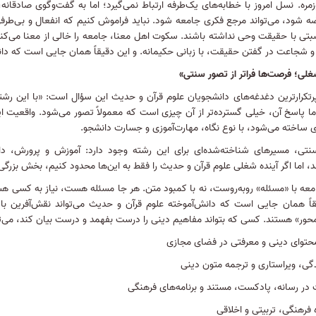
مره
.
نسل امروز با خطابه‌های یک‌طرفه ارتباط نمی‌گیرد؛ اما به گفت‌وگوی صادقانه
ضه شود، می‌تواند مرجع فکری جامعه شود
.
نباید فراموش کنیم که انفعال و بی‌طرف
بتی با حقیقت وحی نداشته باشند
.
سکوت اهل معنا، جامعه را خالی از معنا می‌کن
 شجاعت در گفتن حقیقت، با زبانی حکیمانه. و این دقیقاً همان جایی است که دان
غلی؛ فرصت‌ها فراتر از تصور سنتی»
پرتکرارترین دغدغه‌های دانشجویان علوم قرآن و حدیث این سؤال است
:
«با این رشت
ما پاسخ آن، خیلی گسترده‌تر از آن چیزی است که معمولاً تصور می‌شود
.
واقعیت ای
 ساخته می‌شود، با نوع نگاه، مهارت‌آموزی و جسارت دانشجو
.
سنتی، مسیرهای شناخته‌شده‌ای برای این رشته وجود دارد
:
آموزش و پرورش، دان
د، اما اگر آینده شغلی علوم قرآن و حدیث را فقط به این‌ها محدود کنیم، بخش بزرگی 
معه با «مسئله» روبه‌روست، نه با کمبود متن
.
هر جا مسئله هست، نیاز به کسی هست ک
قاً همان جایی است که دانش‌آموخته علوم قرآن و حدیث می‌تواند نقش‌آفرین با
محور» هستند
.
کسی که بتواند مفاهیم دینی را درست بفهمد و درست بیان کند، می‌توان
محتوای دینی و معرفتی در فضای مجازی
گی، ویراستاری و ترجمه متون دینی
 در رسانه، پادکست، مستند و برنامه‌های فرهنگی
 فرهنگی، تربیتی و اخلاقی