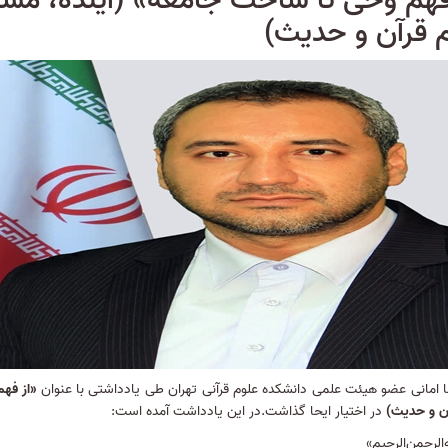
فهم وحی تا ساخت جامعه» (آینده، م
 قرآن و حدیث)
 امانی
عضو هیئت علمی دانشکده علوم قرآنی تهران طی یادداشتی با عنوان
«از فه
آن و حدیث)
در اختیار ایحا گذاشت.در این یادداشت آمده است:
‌الرحمن‌الرحیم»