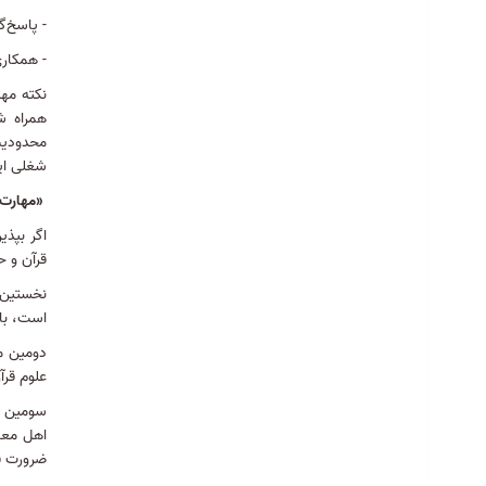
- پاسخ‌
- همکاری
نکته مهم
همراه شو
محدودیت
شغلی ای
«مهارت‌
اگر بپذ
قرآن و ح
نخستین م
است، بای
دومین م
علوم قرآ
سومین م
اهل معن
ضرورت 