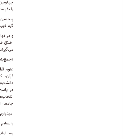
چهارمین
را بفهمد
پنجمین 
گره خورده
و در نه
اخلاق ق
می‌گیرند
«جمع‌بند
علوم قر
قرآن، ک
دانشجوی
در پاسخ 
انتخاب‌
جامعه ام
امیدوارم
والسلام 
رضا امان