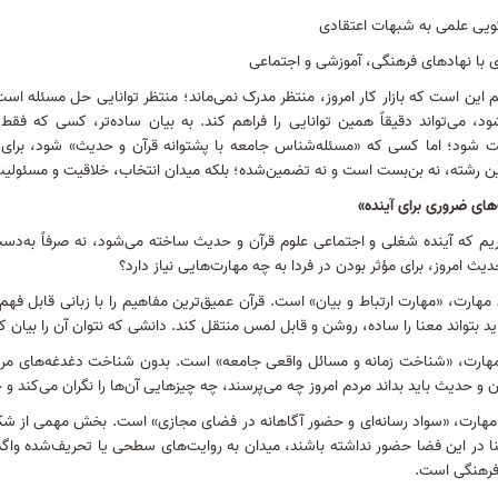
گویی علمی به شبهات اعتقادی
 با نهادهای فرهنگی، آموزشی و اجتماعی
 این است که بازار کار امروز، منتظر مدرک نمی‌ماند؛ منتظر توانایی حل مسئله اس
د، می‌تواند دقیقاً همین توانایی را فراهم کند
.
به بیان ساده‌تر، کسی که فقط 
 شود؛ اما کسی که «مسئله‌شناس جامعه با پشتوانه قرآن و حدیث» شود، برای خ
ن رشته، نه بن‌بست است و نه تضمین‌شده؛ بلکه میدان انتخاب، خلاقیت و مسئول
های ضروری برای آینده»
یریم که آینده شغلی و اجتماعی علوم قرآن و حدیث ساخته می‌شود، نه صرفاً به‌د
دیث امروز، برای مؤثر بودن در فردا به چه مهارت‌هایی نیاز دارد؟
هارت، «مهارت ارتباط و بیان» است. قرآن عمیق‌ترین مفاهیم را با زبانی قابل فهم
د بتواند معنا را ساده، روشن و قابل لمس منتقل کند
.
دانشی که نتوان آن را بیان ک
هارت، «شناخت زمانه و مسائل واقعی جامعه» است
.
بدون شناخت دغدغه‌های مردم
ن و حدیث باید بداند مردم امروز چه می‌پرسند، چه چیزهایی آن‌ها را نگران می‌کند و چ
هارت، «سواد رسانه‌ای و حضور آگاهانه در فضای مجازی» است
.
بخش مهمی از شکل‌گ
ا در این فضا حضور نداشته باشند، میدان به روایت‌های سطحی یا تحریف‌شده واگذ
فرهنگی است
.