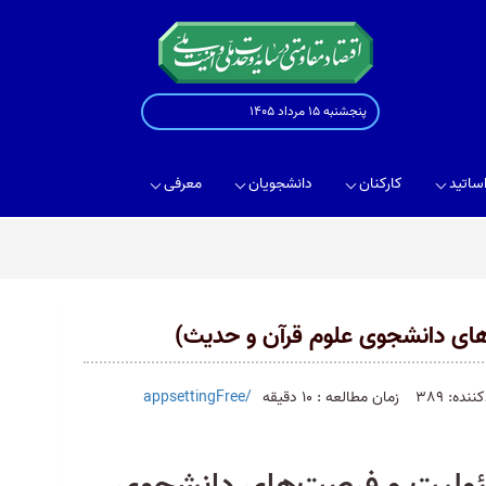
پنجشنبه 15 مرداد 1405
ساتید
کارکنان
دانشجویان
معرفی
های دانشجوی علوم قرآن و حدیث)
نده: 389
زمان مطالعه : 10 دقیقه
/appsettingFree