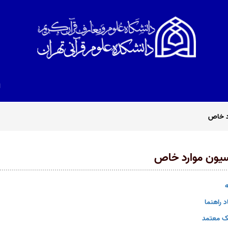
ا
د خاص
یون موارد خاص
ه
د راهنما
ک معتمد