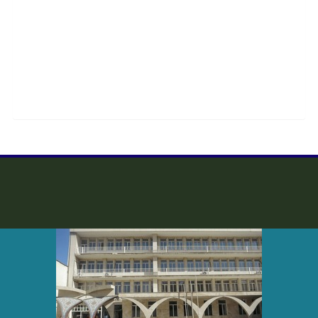
کارگاه آموزشی نکات مهم برای جلسه دفاع از پایان‌نامه ارشد و
دکتری برگزار می شود
1404/09/28
برگزاری مراسم سوگواری شهادت حضرت زهرا سلام الله علیها
1404/08/28
جایگاه عقل در سیره حضرت زینب سلام الله علیها
1404/08/05
کارگاه سواد سلامت روان در بحران و بلایا در دانشکده برگزار می
گردد.
1404/07/21
اطلاعیه دروس پیش نیاز
1404/07/15
اطلاعیه ارائه درس «آمادگی در برابر حوادث و سوانح» برای
ورودی‌های ۱۴۰۳